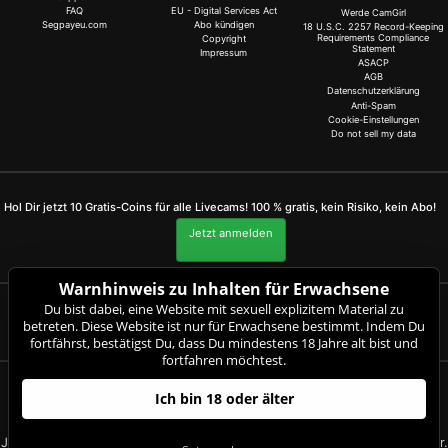
FAQ
EU - Digital Services Act
Werde CamGirl
Segpayeu.com
Abo kündigen
18 U.S.C. 2257 Record-Keeping
Requirements Compliance
Copyright
Statement
Impressum
ASACP
AGB
Datenschutzerklärung
Anti-Spam
Cookie-Einstellungen
Do not sell my data
Hol Dir jetzt 10 Gratis-Coins für alle Livecams! 100 % gratis, kein Risiko, kein Abo!
Jetzt anmelden
Warnhinweis zu Inhalten für Erwachsene
Du bist dabei, eine Website mit sexuell explizitem Material zu
Beschwerden und Entfernung von Inhalten
betreten. Diese Website ist nur für Erwachsene bestimmt. Indem Du
fortfährst, bestätigst Du, dass Du mindestens 18 Jahre alt bist und
fortfahren möchtest.
fetischbarbie.com
Ich bin 18 oder älter
© Copyright:
CAM-CONTENT S.L. C/Tirant Lo Blanc 4 Esc. C 4 18 E-03730
Javea/Xabia (Alicante) | NET-LINE Online-Dienste GmbH, Wannenäckerstr.